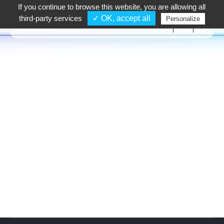
If you continue to browse this website, you are allowing all
TEL :
+33 4 72 67 13 00
third-party services
✓ OK, accept all
Personalize
Kategorie-Archive:
Non classé
FR
EN
DE
Bonjour tout le monde !
Non classé
Von
admPR9prM
30 August 2017
1 Kommentar
Bienvenue sur
Les sites de Proform
. Vous lisez
votre premier article. Modifiez-le ou supprimez-le,
puis commencez à publier !