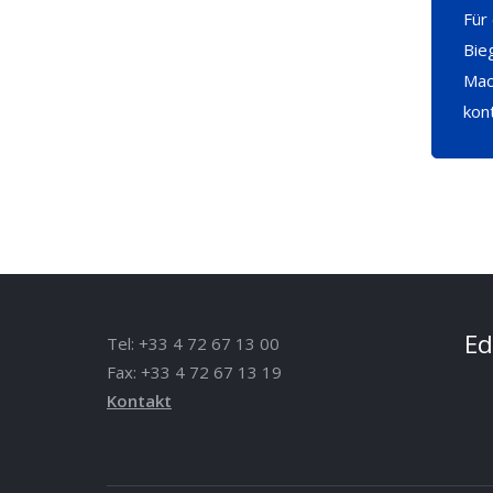
Für
Bie
Mac
kon
Ed
Tel: +33 4 72 67 13 00
Fax: +33 4 72 67 13 19
Kontakt