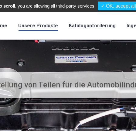
TEL :
+3
 scroll,
you are allowing all third-party services
✓ OK, accept all
ome
Unsere Produkte
Kataloganforderung
Ing
ellung von Teilen für die Automobilind