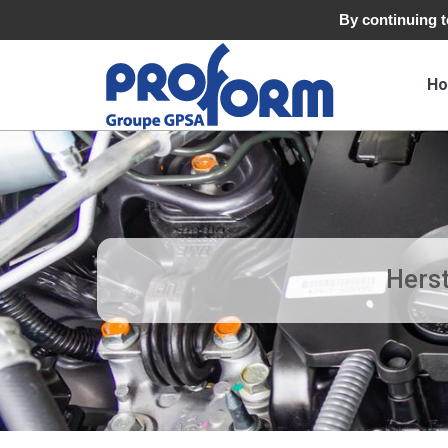
By continuing to
H
Herst