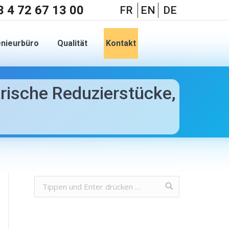
3 4 72 67 13 00
FR
EN
DE
enieurbüro
Qualität
Kontakt
rische Reduzierstücke,