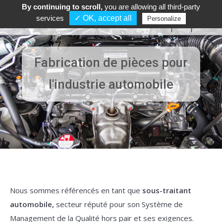
By continuing to scroll,
you are allowing all third-party
TÉL :
+33 4 72 67 13 00
services
✓ OK, accept all
Personalize
FR
EN
DE
Fabrication de pièces pour
l'industrie automobile
Nous sommes référencés en tant que
sous-traitant
automobile,
secteur réputé pour son Système de
Management de la Qualité hors pair et ses exigences.